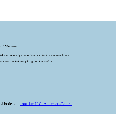
p til
Metatekst
:
ekst er forskellige redaktionelle noter til de enkelte breve.
r ingen restriktioner på søgning i metatekst.
e så bedes du
kontakte H.C. Andersen-Centret