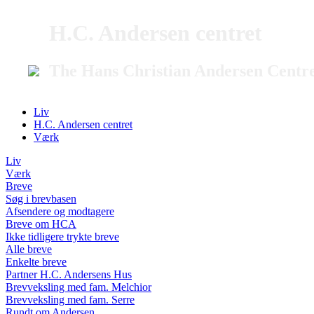
H.C. Andersen centret
The Hans Christian Andersen Centr
Liv
H.C. Andersen centret
Værk
Liv
Værk
Breve
Søg i brevbasen
Afsendere og modtagere
Breve om HCA
Ikke tidligere trykte breve
Alle breve
Enkelte breve
Partner H.C. Andersens Hus
Brevveksling med fam. Melchior
Brevveksling med fam. Serre
Rundt om Andersen