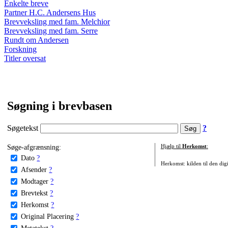
Enkelte breve
Partner H.C. Andersens Hus
Brevveksling med fam. Melchior
Brevveksling med fam. Serre
Rundt om Andersen
Forskning
Titler oversat
Søgning i brevbasen
Søgetekst
?
Søge-afgrænsning:
Hjælp til
Herkomst
:
Dato
?
Herkomst: kilden til den digi
Afsender
?
Modtager
?
Brevtekst
?
Herkomst
?
Original Placering
?
Metatekst
?