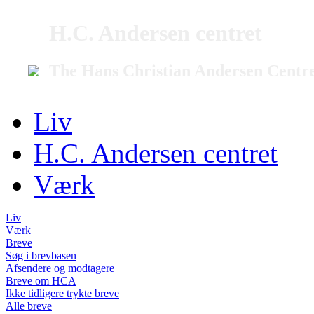
H.C. Andersen centret
The Hans Christian Andersen Centr
Liv
H.C. Andersen centret
Værk
Liv
Værk
Breve
Søg i brevbasen
Afsendere og modtagere
Breve om HCA
Ikke tidligere trykte breve
Alle breve