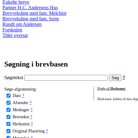
Enkelte breve
Partner H.C. Andersens Hus
Brevveksling med fam. Melchior
Brevveksling med fam. Serre
Rundt om Andersen
Forskning
Titler oversat
Søgning i brevbasen
Søgetekst
?
Søge-afgrænsning:
Hjælp til
Herkomst
:
Dato
?
Herkomst: kilden til den digi
Afsender
?
Modtager
?
Brevtekst
?
Herkomst
?
Original Placering
?
Metatekst
?