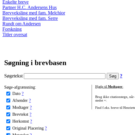
Enkelte breve
Partner H.C. Andersens Hus
Brevveksling med fam. Melchior
Brevveksling med fam. Serre
Rundt om Andersen
Forskning
Titler oversat
Søgning i brevbasen
Søgetekst
?
Søge-afgrænsning:
Hjælp til
Modtager
:
Dato
?
Brug ikke citationstegn, når
Afsender
?
stedet +:
Modtager
?
Find f.eks. breve til Henriet
Brevtekst
?
Herkomst
?
Original Placering
?
Metatekst
?