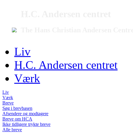
H.C. Andersen centret
The Hans Christian Andersen Centr
Liv
H.C. Andersen centret
Værk
Liv
Værk
Breve
Søg i brevbasen
Afsendere og modtagere
Breve om HCA
Ikke tidligere trykte breve
Alle breve