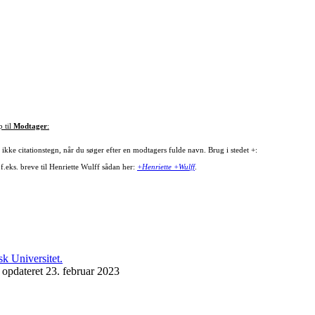
p til
Modtager
:
ikke citationstegn, når du søger efter en modtagers fulde navn. Brug i stedet +:
f.eks. breve til Henriette Wulff sådan her:
+Henriette +Wulff
.
 opdateret 23. februar 2023