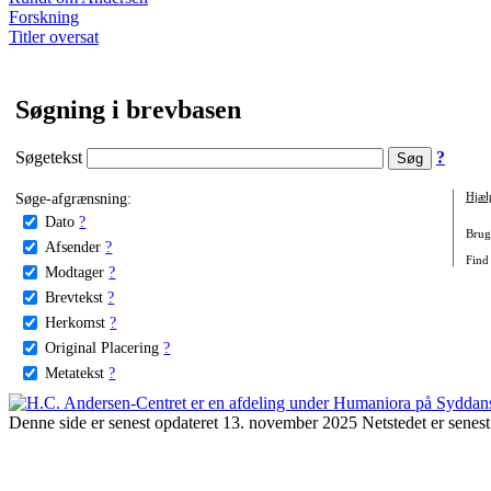
Forskning
Titler oversat
Søgning i brevbasen
Søgetekst
?
Søge-afgrænsning:
Hjæl
Dato
?
Brug 
Afsender
?
Find 
Modtager
?
Brevtekst
?
Herkomst
?
Original Placering
?
Metatekst
?
Denne side er senest opdateret 13. november 2025 Netstedet er senest