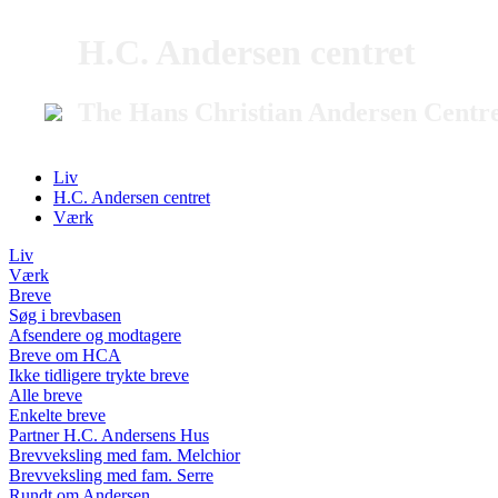
H.C. Andersen centret
The Hans Christian Andersen Centr
Liv
H.C. Andersen centret
Værk
Liv
Værk
Breve
Søg i brevbasen
Afsendere og modtagere
Breve om HCA
Ikke tidligere trykte breve
Alle breve
Enkelte breve
Partner H.C. Andersens Hus
Brevveksling med fam. Melchior
Brevveksling med fam. Serre
Rundt om Andersen