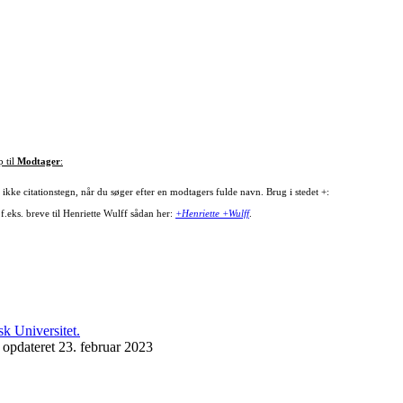
p til
Modtager
:
ikke citationstegn, når du søger efter en modtagers fulde navn. Brug i stedet +:
f.eks. breve til Henriette Wulff sådan her:
+Henriette +Wulff
.
 opdateret 23. februar 2023