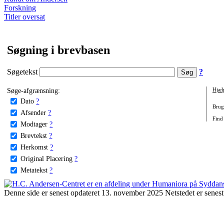
Forskning
Titler oversat
Søgning i brevbasen
Søgetekst
?
Søge-afgrænsning:
Hjæl
Dato
?
Brug 
Afsender
?
Find 
Modtager
?
Brevtekst
?
Herkomst
?
Original Placering
?
Metatekst
?
Denne side er senest opdateret 13. november 2025 Netstedet er senest