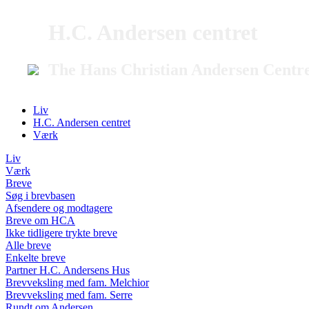
H.C. Andersen centret
The Hans Christian Andersen Centr
Liv
H.C. Andersen centret
Værk
Liv
Værk
Breve
Søg i brevbasen
Afsendere og modtagere
Breve om HCA
Ikke tidligere trykte breve
Alle breve
Enkelte breve
Partner H.C. Andersens Hus
Brevveksling med fam. Melchior
Brevveksling med fam. Serre
Rundt om Andersen