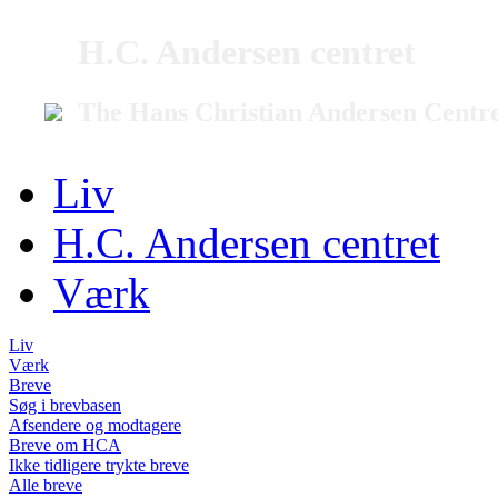
H.C. Andersen centret
The Hans Christian Andersen Centr
Liv
H.C. Andersen centret
Værk
Liv
Værk
Breve
Søg i brevbasen
Afsendere og modtagere
Breve om HCA
Ikke tidligere trykte breve
Alle breve