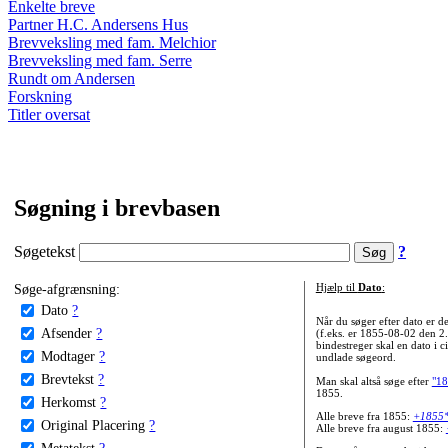
Enkelte breve
Partner H.C. Andersens Hus
Brevveksling med fam. Melchior
Brevveksling med fam. Serre
Rundt om Andersen
Forskning
Titler oversat
Søgning i brevbasen
Søgetekst
?
Søge-afgrænsning:
Hjælp til
Dato
:
Dato
?
Når du søger efter dato er
Afsender
?
(f.eks. er 1855-08-02 den 2
bindestreger skal en dato i c
Modtager
?
undlade søgeord.
Brevtekst
?
Man skal altså søge efter
"18
1855.
Herkomst
?
Alle breve fra 1855:
+1855
Original Placering
?
Alle breve fra august 1855:
Metatekst
?