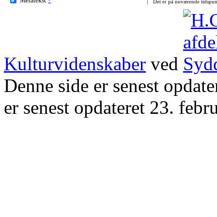
Det er på nuværende tidspun
Kulturvidenskaber
ved
Denne side er senest opdat
er senest opdateret 23. febr