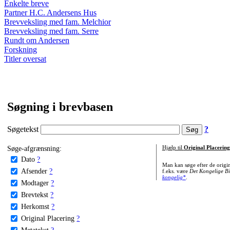
Enkelte breve
Partner H.C. Andersens Hus
Brevveksling med fam. Melchior
Brevveksling med fam. Serre
Rundt om Andersen
Forskning
Titler oversat
Søgning i brevbasen
Søgetekst
?
Søge-afgrænsning:
Hjælp til
Original Placering
Dato
?
Man kan søge efter de origi
Afsender
?
f.eks. være
Det Kongelige Bi
kongelig*
.
Modtager
?
Brevtekst
?
Herkomst
?
Original Placering
?
Metatekst
?