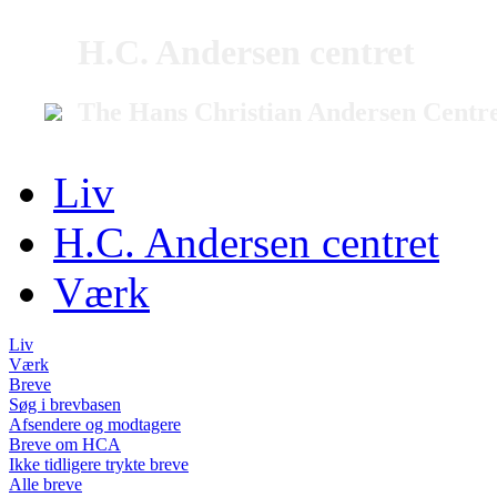
H.C. Andersen centret
The Hans Christian Andersen Centr
Liv
H.C. Andersen centret
Værk
Liv
Værk
Breve
Søg i brevbasen
Afsendere og modtagere
Breve om HCA
Ikke tidligere trykte breve
Alle breve