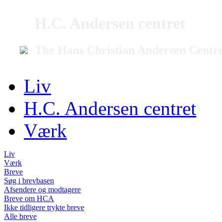
H.C. Andersen centret
The Hans Christian Andersen Centr
Liv
H.C. Andersen centret
Værk
Liv
Værk
Breve
Søg i brevbasen
Afsendere og modtagere
Breve om HCA
Ikke tidligere trykte breve
Alle breve