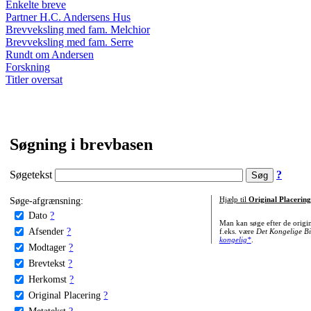
Enkelte breve
Partner H.C. Andersens Hus
Brevveksling med fam. Melchior
Brevveksling med fam. Serre
Rundt om Andersen
Forskning
Titler oversat
Søgning i brevbasen
Søgetekst
?
Søge-afgrænsning:
Hjælp til
Original Placering
Dato
?
Man kan søge efter de origi
Afsender
?
f.eks. være
Det Kongelige Bi
kongelig*
.
Modtager
?
Brevtekst
?
Herkomst
?
Original Placering
?
Metatekst
?