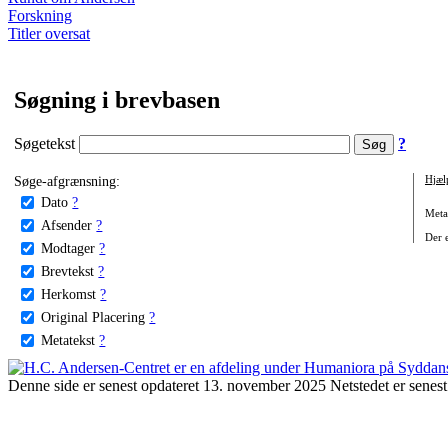
Forskning
Titler oversat
Søgning i brevbasen
Søgetekst
?
Søge-afgrænsning:
Hjæl
Dato
?
Metat
Afsender
?
Der e
Modtager
?
Brevtekst
?
Herkomst
?
Original Placering
?
Metatekst
?
Denne side er senest opdateret 13. november 2025 Netstedet er senest