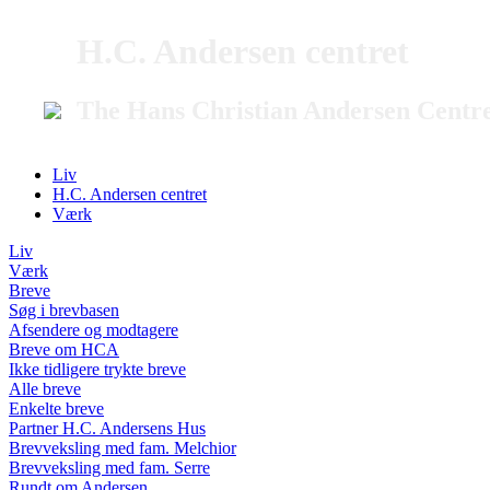
H.C. Andersen centret
The Hans Christian Andersen Centr
Liv
H.C. Andersen centret
Værk
Liv
Værk
Breve
Søg i brevbasen
Afsendere og modtagere
Breve om HCA
Ikke tidligere trykte breve
Alle breve
Enkelte breve
Partner H.C. Andersens Hus
Brevveksling med fam. Melchior
Brevveksling med fam. Serre
Rundt om Andersen