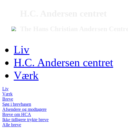
H.C. Andersen centret
The Hans Christian Andersen Centr
Liv
H.C. Andersen centret
Værk
Liv
Værk
Breve
Søg i brevbasen
Afsendere og modtagere
Breve om HCA
Ikke tidligere trykte breve
Alle breve