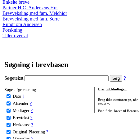
Enkelte breve
Partner H.C. Andersens Hus
Brevveksling med fam. Melchior
Brevveksling med fam. Serre
Rundt om Andersen
Forskning
Titler oversat
Søgning i brevbasen
Søgetekst
?
Søge-afgrænsning:
Hjælp til
Modtager
:
Dato
?
Brug ikke citationstegn, når
Afsender
?
stedet +:
Modtager
?
Find f.eks. breve til Henriet
Brevtekst
?
Herkomst
?
Original Placering
?
Metatekst
?