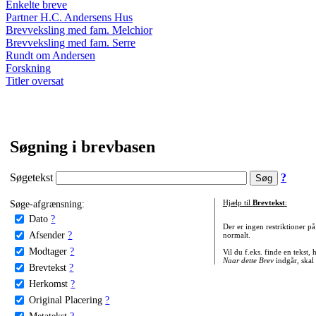
Enkelte breve
Partner H.C. Andersens Hus
Brevveksling med fam. Melchior
Brevveksling med fam. Serre
Rundt om Andersen
Forskning
Titler oversat
Søgning i brevbasen
Søgetekst
?
Søge-afgrænsning:
Hjælp til
Brevtekst
:
Dato
?
Der er ingen restriktioner p
Afsender
?
normalt.
Modtager
?
Vil du f.eks. finde en tekst,
Naar dette Brev
indgår, skal
Brevtekst
?
Herkomst
?
Original Placering
?
Metatekst
?