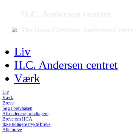
H.C. Andersen centret
The Hans Christian Andersen Centr
Liv
H.C. Andersen centret
Værk
Liv
Værk
Breve
Søg i brevbasen
Afsendere og modtagere
Breve om HCA
Ikke tidligere trykte breve
Alle breve