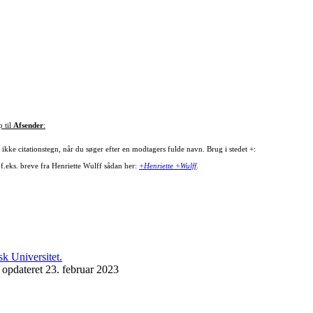
p til
Afsender
:
ikke citationstegn, når du søger efter en modtagers fulde navn. Brug i stedet +:
 f.eks. breve fra Henriette Wulff sådan her:
+Henriette +Wulff
.
 opdateret 23. februar 2023