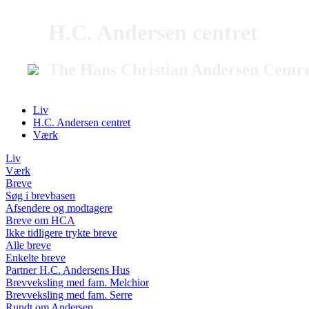
H.C. Andersen centret
The Hans Christian Andersen Centr
Liv
H.C. Andersen centret
Værk
Liv
Værk
Breve
Søg i brevbasen
Afsendere og modtagere
Breve om HCA
Ikke tidligere trykte breve
Alle breve
Enkelte breve
Partner H.C. Andersens Hus
Brevveksling med fam. Melchior
Brevveksling med fam. Serre
Rundt om Andersen