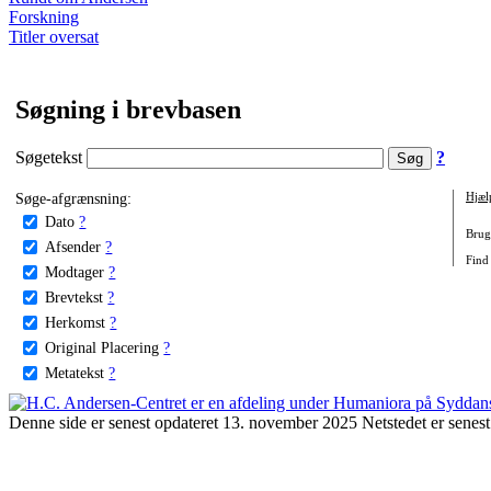
Forskning
Titler oversat
Søgning i brevbasen
Søgetekst
?
Søge-afgrænsning:
Hjæl
Dato
?
Brug 
Afsender
?
Find
Modtager
?
Brevtekst
?
Herkomst
?
Original Placering
?
Metatekst
?
Denne side er senest opdateret 13. november 2025 Netstedet er senest