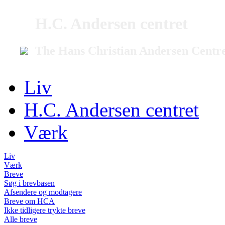
H.C. Andersen centret
The Hans Christian Andersen Centr
Liv
H.C. Andersen centret
Værk
Liv
Værk
Breve
Søg i brevbasen
Afsendere og modtagere
Breve om HCA
Ikke tidligere trykte breve
Alle breve