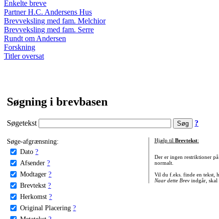
Enkelte breve
Partner H.C. Andersens Hus
Brevveksling med fam. Melchior
Brevveksling med fam. Serre
Rundt om Andersen
Forskning
Titler oversat
Søgning i brevbasen
Søgetekst
?
Søge-afgrænsning:
Hjælp til
Brevtekst
:
Dato
?
Der er ingen restriktioner p
Afsender
?
normalt.
Modtager
?
Vil du f.eks. finde en tekst,
Naar dette Brev
indgår, skal
Brevtekst
?
Herkomst
?
Original Placering
?
Metatekst
?