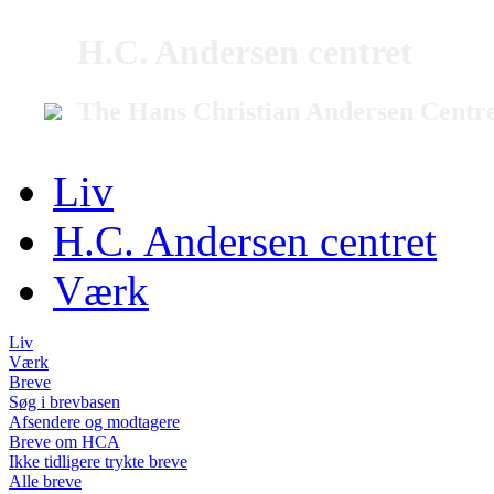
H.C. Andersen centret
The Hans Christian Andersen Centr
Liv
H.C. Andersen centret
Værk
Liv
Værk
Breve
Søg i brevbasen
Afsendere og modtagere
Breve om HCA
Ikke tidligere trykte breve
Alle breve