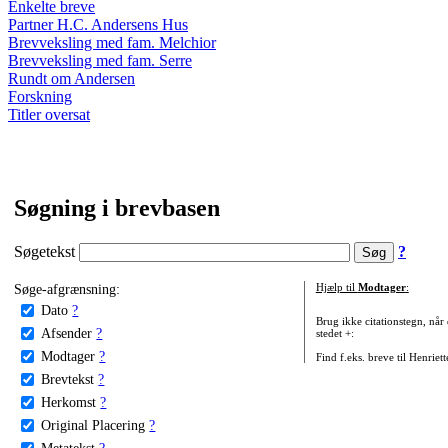
Enkelte breve
Partner H.C. Andersens Hus
Brevveksling med fam. Melchior
Brevveksling med fam. Serre
Rundt om Andersen
Forskning
Titler oversat
Søgning i brevbasen
Søgetekst
?
Søge-afgrænsning:
Hjælp til
Modtager
:
Dato
?
Brug ikke citationstegn, når
Afsender
?
stedet +:
Modtager
?
Find f.eks. breve til Henriet
Brevtekst
?
Herkomst
?
Original Placering
?
Metatekst
?