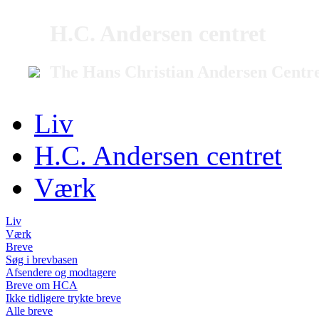
H.C. Andersen centret
The Hans Christian Andersen Centr
Liv
H.C. Andersen centret
Værk
Liv
Værk
Breve
Søg i brevbasen
Afsendere og modtagere
Breve om HCA
Ikke tidligere trykte breve
Alle breve