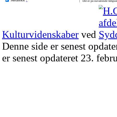
Det er på nuværende tidspun
Kulturvidenskaber
ved
Denne side er senest opdat
er senest opdateret 23. febr