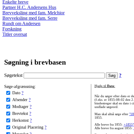
Enkelte breve
Partner H.C. Andersens Hus
Brevveksling med fam. Melchior
Brevveksling med fam. Serre
Rundt om Andersen
Forskning
Titler oversat
Søgning i brevbasen
Søgetekst
?
Søge-afgrænsning:
Hjælp til
Dato
:
Dato
?
Når du søger efter dato er
Afsender
?
(f.eks. er 1855-08-02 den 2
bindestreger skal en dato i c
Modtager
?
undlade søgeord.
Brevtekst
?
Man skal altså søge efter
"18
1855.
Herkomst
?
Alle breve fra 1855:
+1855
Original Placering
?
Alle breve fra august 1855:
Metatekst
?