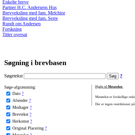
Enkelte breve
Partner H.C. Andersens Hus
Brevveksling med fam. Melchior
Brevveksling med fam. Serre
Rundt om Andersen
Forskning
Titler oversat
Søgning i brevbasen
Søgetekst
?
Søge-afgrænsning:
Hjælp til
Metatekst
:
Dato
?
Metatekst er forskellige reda
Afsender
?
Der er ingen restriktioner på
Modtager
?
Brevtekst
?
Herkomst
?
Original Placering
?
Metatekst
?