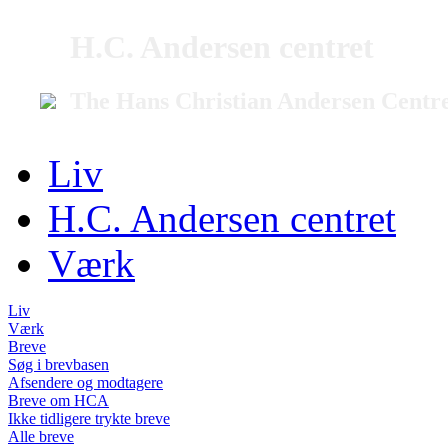
H.C. Andersen centret
The Hans Christian Andersen Centr
Liv
H.C. Andersen centret
Værk
Liv
Værk
Breve
Søg i brevbasen
Afsendere og modtagere
Breve om HCA
Ikke tidligere trykte breve
Alle breve