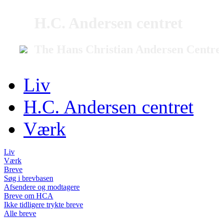
H.C. Andersen centret
The Hans Christian Andersen Centr
Liv
H.C. Andersen centret
Værk
Liv
Værk
Breve
Søg i brevbasen
Afsendere og modtagere
Breve om HCA
Ikke tidligere trykte breve
Alle breve