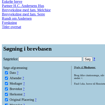
Enkelte breve
Partner H.C. Andersens Hus
Brevveksling med fam. Melchior
Brevveksling med fam. Serre
Rundt om Andersen
Forskning
Titler oversat
Søgning i brevbasen
Søgetekst
?
Søge-afgrænsning:
Hjælp til
Modtager
:
Dato
?
Brug ikke citationstegn, når
Afsender
?
stedet +:
Modtager
?
Find f.eks. breve til Henriet
Brevtekst
?
Herkomst
?
Original Placering
?
Metatekst
?