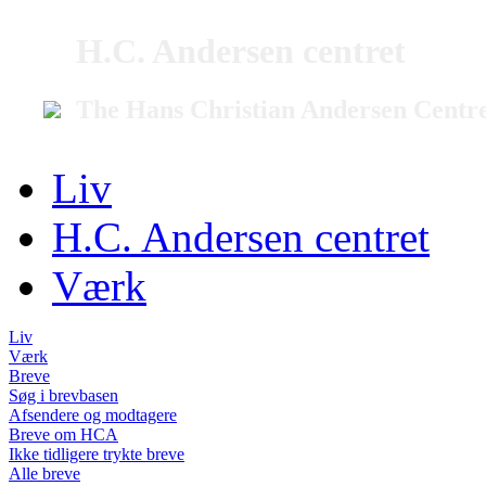
H.C. Andersen centret
The Hans Christian Andersen Centr
Liv
H.C. Andersen centret
Værk
Liv
Værk
Breve
Søg i brevbasen
Afsendere og modtagere
Breve om HCA
Ikke tidligere trykte breve
Alle breve