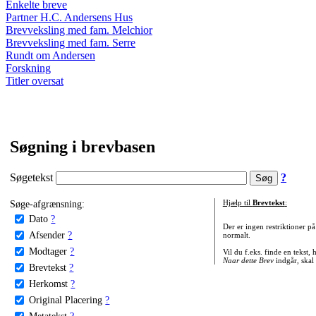
Enkelte breve
Partner H.C. Andersens Hus
Brevveksling med fam. Melchior
Brevveksling med fam. Serre
Rundt om Andersen
Forskning
Titler oversat
Søgning i brevbasen
Søgetekst
?
Søge-afgrænsning:
Hjælp til
Brevtekst
:
Dato
?
Der er ingen restriktioner p
Afsender
?
normalt.
Modtager
?
Vil du f.eks. finde en tekst,
Naar dette Brev
indgår, skal
Brevtekst
?
Herkomst
?
Original Placering
?
Metatekst
?