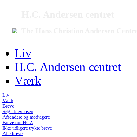
H.C. Andersen centret
The Hans Christian Andersen Centr
Liv
H.C. Andersen centret
Værk
Liv
Værk
Breve
Søg i brevbasen
Afsendere og modtagere
Breve om HCA
Ikke tidligere trykte breve
Alle breve