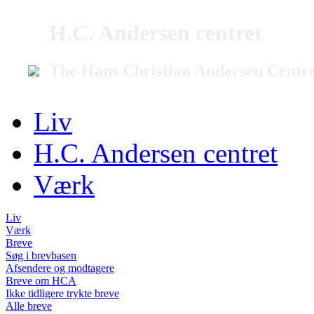
H.C. Andersen centret
The Hans Christian Andersen Centr
Liv
H.C. Andersen centret
Værk
Liv
Værk
Breve
Søg i brevbasen
Afsendere og modtagere
Breve om HCA
Ikke tidligere trykte breve
Alle breve