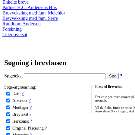
Enkelte breve
Partner H.C. Andersens Hus
Brevveksling med fam. Melchior
Brevveksling med fam. Serre
Rundt om Andersen
Forskning
Titler oversat
Søgning i brevbasen
Søgetekst
?
Søge-afgrænsning:
Hjælp til
Brevtekst
:
Dato
?
Der er ingen restriktioner p
Afsender
?
normalt.
Modtager
?
Vil du f.eks. finde en tekst,
Naar dette Brev
indgår, skal
Brevtekst
?
Herkomst
?
Original Placering
?
Metatekst
?