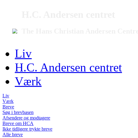
H.C. Andersen centret
The Hans Christian Andersen Centr
Liv
H.C. Andersen centret
Værk
Liv
Værk
Breve
Søg i brevbasen
Afsendere og modtagere
Breve om HCA
Ikke tidligere trykte breve
Alle breve