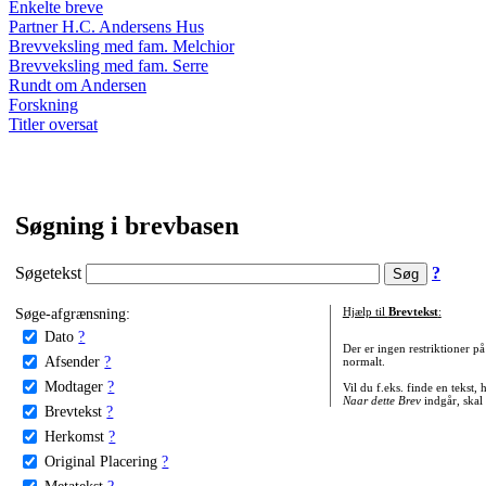
Enkelte breve
Partner H.C. Andersens Hus
Brevveksling med fam. Melchior
Brevveksling med fam. Serre
Rundt om Andersen
Forskning
Titler oversat
Søgning i brevbasen
Søgetekst
?
Søge-afgrænsning:
Hjælp til
Brevtekst
:
Dato
?
Der er ingen restriktioner p
Afsender
?
normalt.
Modtager
?
Vil du f.eks. finde en tekst,
Naar dette Brev
indgår, skal
Brevtekst
?
Herkomst
?
Original Placering
?
Metatekst
?