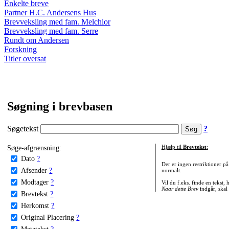
Enkelte breve
Partner H.C. Andersens Hus
Brevveksling med fam. Melchior
Brevveksling med fam. Serre
Rundt om Andersen
Forskning
Titler oversat
Søgning i brevbasen
Søgetekst
?
Søge-afgrænsning:
Hjælp til
Brevtekst
:
Dato
?
Der er ingen restriktioner p
Afsender
?
normalt.
Modtager
?
Vil du f.eks. finde en tekst,
Naar dette Brev
indgår, skal
Brevtekst
?
Herkomst
?
Original Placering
?
Metatekst
?