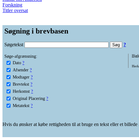
Forskning
Titler oversat
Søgning i brevbasen
Søgetekst
?
Søge-afgrænsning:
Hjæl
Dato
?
Herko
Afsender
?
Modtager
?
Brevtekst
?
Herkomst
?
Original Placering
?
Metatekst
?
Hvis du ønsker at købe rettigheden til at bruge en tekst eller et billed