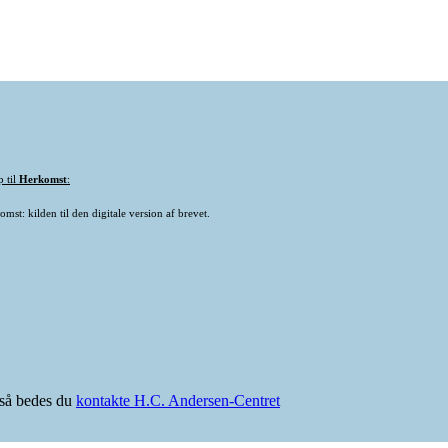
p til
Herkomst
:
mst: kilden til den digitale version af brevet.
e så bedes du
kontakte H.C. Andersen-Centret