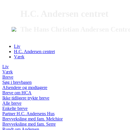
H.C. Andersen centret
The Hans Christian Andersen Centr
Liv
H.C. Andersen centret
Værk
Liv
Værk
Breve
Søg i brevbasen
Afsendere og modtagere
Breve om HCA
Ikke tidligere trykte breve
Alle breve
Enkelte breve
Partner H.C. Andersens Hus
Brevveksling med fam. Melchior
Brevveksling med fam. Serre
Rundt om Andersen