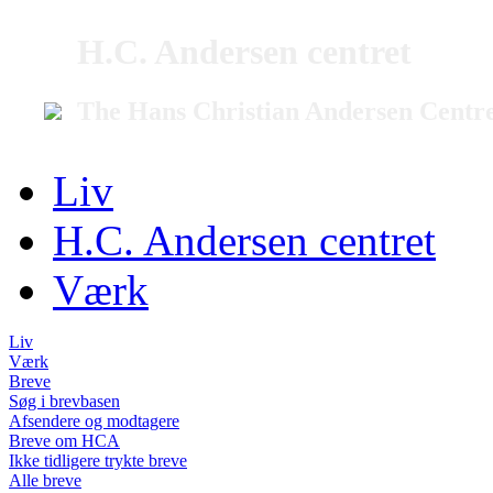
H.C. Andersen centret
The Hans Christian Andersen Centr
Liv
H.C. Andersen centret
Værk
Liv
Værk
Breve
Søg i brevbasen
Afsendere og modtagere
Breve om HCA
Ikke tidligere trykte breve
Alle breve