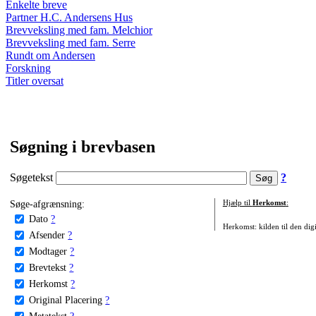
Enkelte breve
Partner H.C. Andersens Hus
Brevveksling med fam. Melchior
Brevveksling med fam. Serre
Rundt om Andersen
Forskning
Titler oversat
Søgning i brevbasen
Søgetekst
?
Søge-afgrænsning:
Hjælp til
Herkomst
:
Dato
?
Herkomst: kilden til den digi
Afsender
?
Modtager
?
Brevtekst
?
Herkomst
?
Original Placering
?
Metatekst
?