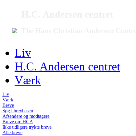
H.C. Andersen centret
The Hans Christian Andersen Centr
Liv
H.C. Andersen centret
Værk
Liv
Værk
Breve
Søg i brevbasen
Afsendere og modtagere
Breve om HCA
Ikke tidligere trykte breve
Alle breve