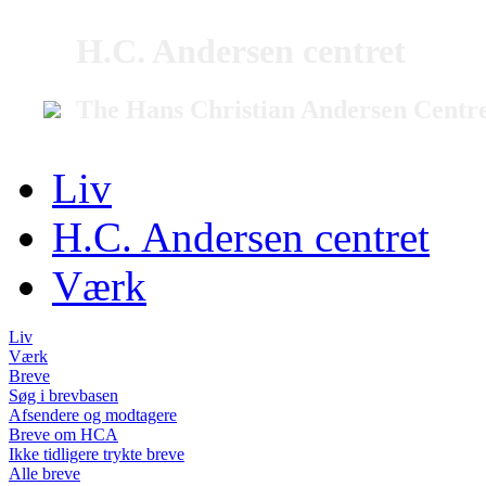
H.C. Andersen centret
The Hans Christian Andersen Centr
Liv
H.C. Andersen centret
Værk
Liv
Værk
Breve
Søg i brevbasen
Afsendere og modtagere
Breve om HCA
Ikke tidligere trykte breve
Alle breve