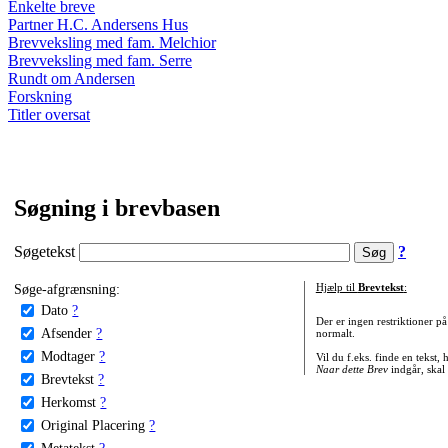
Enkelte breve
Partner H.C. Andersens Hus
Brevveksling med fam. Melchior
Brevveksling med fam. Serre
Rundt om Andersen
Forskning
Titler oversat
Søgning i brevbasen
Søgetekst
?
Søge-afgrænsning:
Hjælp til
Brevtekst
:
Dato
?
Der er ingen restriktioner p
Afsender
?
normalt.
Modtager
?
Vil du f.eks. finde en tekst,
Naar dette Brev
indgår, skal
Brevtekst
?
Herkomst
?
Original Placering
?
Metatekst
?