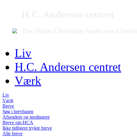
H.C. Andersen centret
The Hans Christian Andersen Centr
Liv
H.C. Andersen centret
Værk
Liv
Værk
Breve
Søg i brevbasen
Afsendere og modtagere
Breve om HCA
Ikke tidligere trykte breve
Alle breve