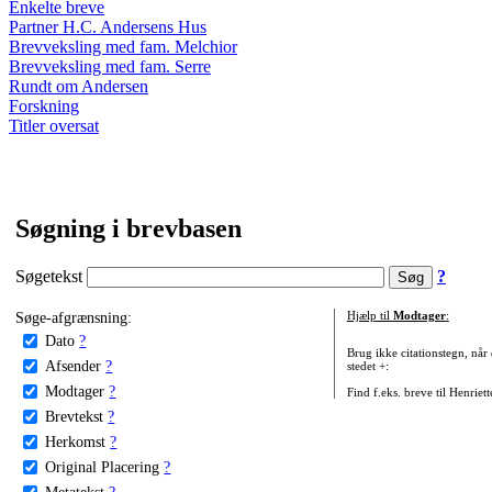
Enkelte breve
Partner H.C. Andersens Hus
Brevveksling med fam. Melchior
Brevveksling med fam. Serre
Rundt om Andersen
Forskning
Titler oversat
Søgning i brevbasen
Søgetekst
?
Søge-afgrænsning:
Hjælp til
Modtager
:
Dato
?
Brug ikke citationstegn, når
Afsender
?
stedet +:
Modtager
?
Find f.eks. breve til Henriet
Brevtekst
?
Herkomst
?
Original Placering
?
Metatekst
?