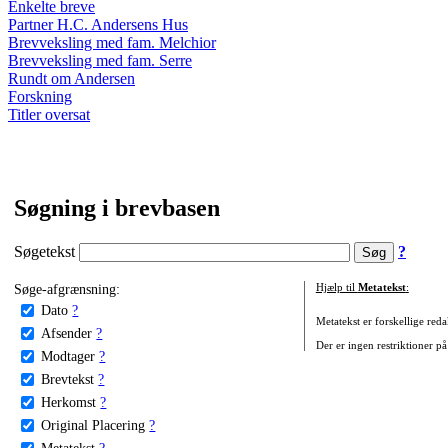
Enkelte breve
Partner H.C. Andersens Hus
Brevveksling med fam. Melchior
Brevveksling med fam. Serre
Rundt om Andersen
Forskning
Titler oversat
Søgning i brevbasen
Søgetekst
?
Søge-afgrænsning:
Hjælp til
Metatekst
:
Dato
?
Metatekst er forskellige reda
Afsender
?
Der er ingen restriktioner på
Modtager
?
Brevtekst
?
Herkomst
?
Original Placering
?
Metatekst
?