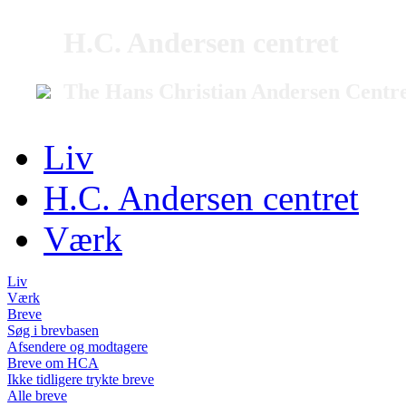
H.C. Andersen centret
The Hans Christian Andersen Centr
Liv
H.C. Andersen centret
Værk
Liv
Værk
Breve
Søg i brevbasen
Afsendere og modtagere
Breve om HCA
Ikke tidligere trykte breve
Alle breve