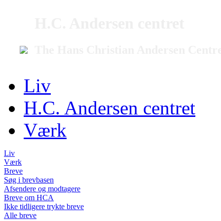
H.C. Andersen centret
The Hans Christian Andersen Centr
Liv
H.C. Andersen centret
Værk
Liv
Værk
Breve
Søg i brevbasen
Afsendere og modtagere
Breve om HCA
Ikke tidligere trykte breve
Alle breve