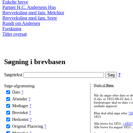
Enkelte breve
Partner H.C. Andersens Hus
Brevveksling med fam. Melchior
Brevveksling med fam. Serre
Rundt om Andersen
Forskning
Titler oversat
Søgning i brevbasen
Søgetekst
?
Søge-afgrænsning:
Hjælp til
Dato
:
Dato
?
Når du søger efter dato er
Afsender
?
(f.eks. er 1855-08-02 den 2
bindestreger skal en dato i c
Modtager
?
undlade søgeord.
Brevtekst
?
Man skal altså søge efter
"18
1855.
Herkomst
?
Alle breve fra 1855:
+1855
Original Placering
?
Alle breve fra august 1855:
Metatekst
?