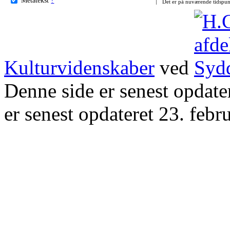
Det er på nuværende tidspun
Kulturvidenskaber
ved
Denne side er senest opdat
er senest opdateret 23. febr