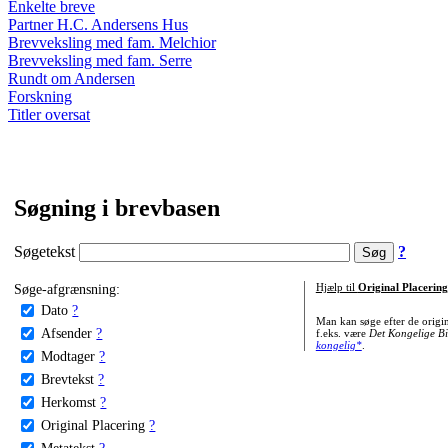
Enkelte breve
Partner H.C. Andersens Hus
Brevveksling med fam. Melchior
Brevveksling med fam. Serre
Rundt om Andersen
Forskning
Titler oversat
Søgning i brevbasen
Søgetekst
?
Søge-afgrænsning:
Hjælp til
Original Placering
Dato
?
Man kan søge efter de origi
Afsender
?
f.eks. være
Det Kongelige Bi
kongelig*
.
Modtager
?
Brevtekst
?
Herkomst
?
Original Placering
?
Metatekst
?