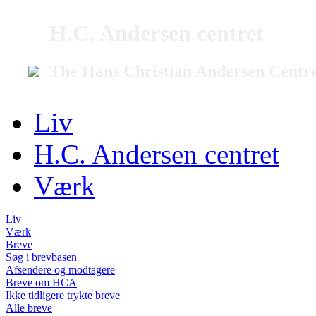
H.C. Andersen centret
The Hans Christian Andersen Centr
Liv
H.C. Andersen centret
Værk
Liv
Værk
Breve
Søg i brevbasen
Afsendere og modtagere
Breve om HCA
Ikke tidligere trykte breve
Alle breve