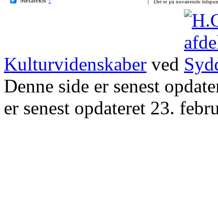
Det er på nuværende tidspun
Kulturvidenskaber
ved
Denne side er senest opdat
er senest opdateret 23. febr