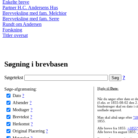
Enkelte breve
Partner H.C. Andersens Hus
Brevveksling med fam. Melchior
Brevveksling med fam. Serre
Rundt om Andersen
Forskning
Titler oversat
Søgning i brevbasen
Søgetekst
?
Søge-afgrænsning:
Hjælp til
Dato
:
Dato
?
Når du søger efter dato er
Afsender
?
(f.eks. er 1855-08-02 den 2
bindestreger skal en dato i c
Modtager
?
undlade søgeord.
Brevtekst
?
Man skal altså søge efter
"18
1855.
Herkomst
?
Alle breve fra 1855:
+1855
Original Placering
?
Alle breve fra august 1855:
Metatekst
?