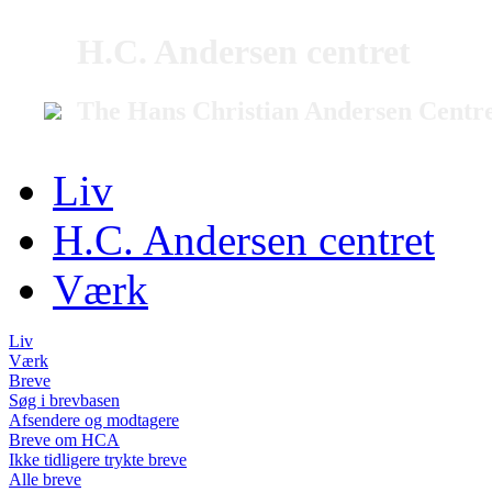
H.C. Andersen centret
The Hans Christian Andersen Centr
Liv
H.C. Andersen centret
Værk
Liv
Værk
Breve
Søg i brevbasen
Afsendere og modtagere
Breve om HCA
Ikke tidligere trykte breve
Alle breve