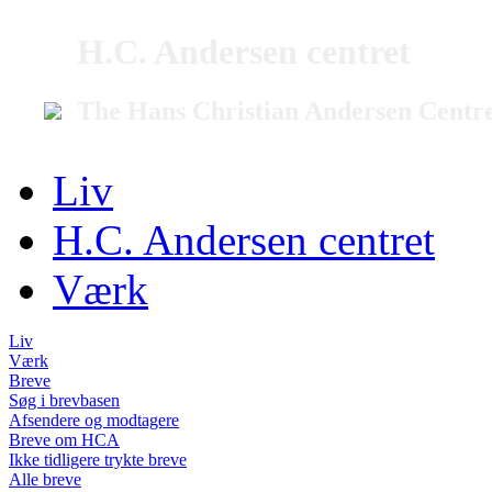
H.C. Andersen centret
The Hans Christian Andersen Centr
Liv
H.C. Andersen centret
Værk
Liv
Værk
Breve
Søg i brevbasen
Afsendere og modtagere
Breve om HCA
Ikke tidligere trykte breve
Alle breve