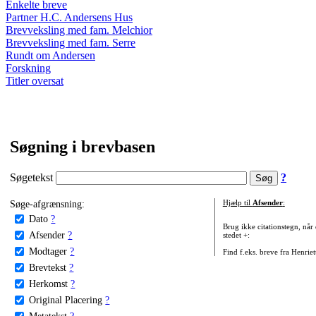
Enkelte breve
Partner H.C. Andersens Hus
Brevveksling med fam. Melchior
Brevveksling med fam. Serre
Rundt om Andersen
Forskning
Titler oversat
Søgning i brevbasen
Søgetekst
?
Søge-afgrænsning:
Hjælp til
Afsender
:
Dato
?
Brug ikke citationstegn, når
Afsender
?
stedet +:
Modtager
?
Find f.eks. breve fra Henrie
Brevtekst
?
Herkomst
?
Original Placering
?
Metatekst
?