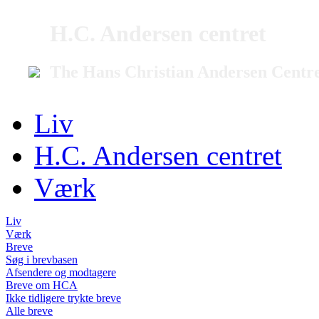
H.C. Andersen centret
The Hans Christian Andersen Centr
Liv
H.C. Andersen centret
Værk
Liv
Værk
Breve
Søg i brevbasen
Afsendere og modtagere
Breve om HCA
Ikke tidligere trykte breve
Alle breve