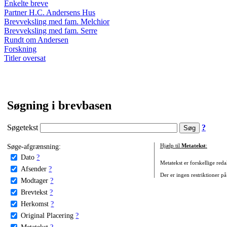
Enkelte breve
Partner H.C. Andersens Hus
Brevveksling med fam. Melchior
Brevveksling med fam. Serre
Rundt om Andersen
Forskning
Titler oversat
Søgning i brevbasen
Søgetekst
?
Søge-afgrænsning:
Hjælp til
Metatekst
:
Dato
?
Metatekst er forskellige reda
Afsender
?
Der er ingen restriktioner på
Modtager
?
Brevtekst
?
Herkomst
?
Original Placering
?
Metatekst
?