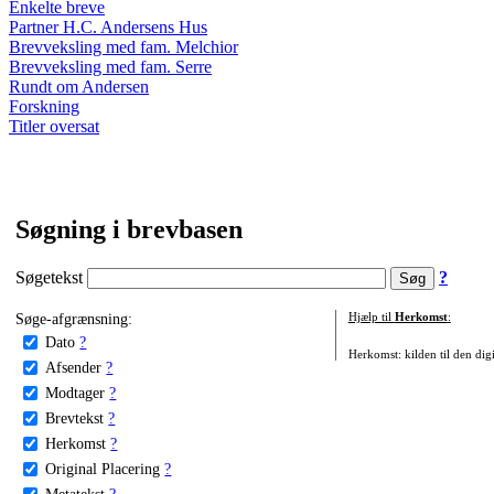
Enkelte breve
Partner H.C. Andersens Hus
Brevveksling med fam. Melchior
Brevveksling med fam. Serre
Rundt om Andersen
Forskning
Titler oversat
Søgning i brevbasen
Søgetekst
?
Søge-afgrænsning:
Hjælp til
Herkomst
:
Dato
?
Herkomst: kilden til den digi
Afsender
?
Modtager
?
Brevtekst
?
Herkomst
?
Original Placering
?
Metatekst
?