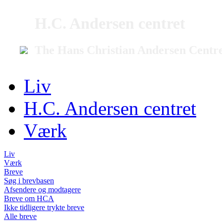
H.C. Andersen centret
The Hans Christian Andersen Centr
Liv
H.C. Andersen centret
Værk
Liv
Værk
Breve
Søg i brevbasen
Afsendere og modtagere
Breve om HCA
Ikke tidligere trykte breve
Alle breve