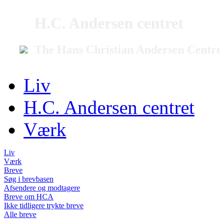
H.C. Andersen centret
The Hans Christian Andersen Centr
Liv
H.C. Andersen centret
Værk
Liv
Værk
Breve
Søg i brevbasen
Afsendere og modtagere
Breve om HCA
Ikke tidligere trykte breve
Alle breve