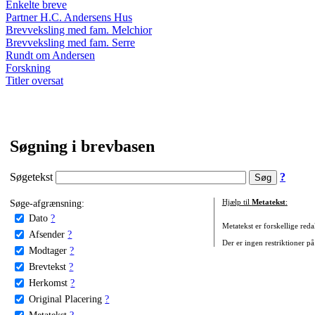
Enkelte breve
Partner H.C. Andersens Hus
Brevveksling med fam. Melchior
Brevveksling med fam. Serre
Rundt om Andersen
Forskning
Titler oversat
Søgning i brevbasen
Søgetekst
?
Søge-afgrænsning:
Hjælp til
Metatekst
:
Dato
?
Metatekst er forskellige reda
Afsender
?
Der er ingen restriktioner på
Modtager
?
Brevtekst
?
Herkomst
?
Original Placering
?
Metatekst
?