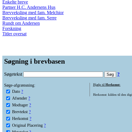
Enkelte breve
Partner H.C. Andersens Hus
Brevveksling med fam. Melchior
Brevveksling med fam. Serre
Rundt om Andersen
Forskning
Titler oversat
Søgning i brevbasen
Søgetekst
?
Søge-afgrænsning:
Hjælp til
Herkomst
:
Dato
?
Herkomst: kilden til den digi
Afsender
?
Modtager
?
Brevtekst
?
Herkomst
?
Original Placering
?
Metatekst
?