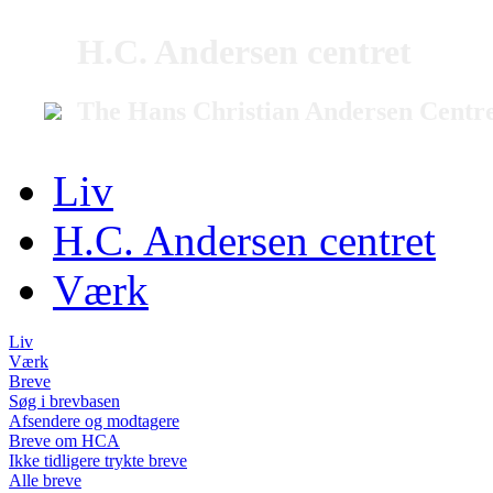
H.C. Andersen centret
The Hans Christian Andersen Centr
Liv
H.C. Andersen centret
Værk
Liv
Værk
Breve
Søg i brevbasen
Afsendere og modtagere
Breve om HCA
Ikke tidligere trykte breve
Alle breve