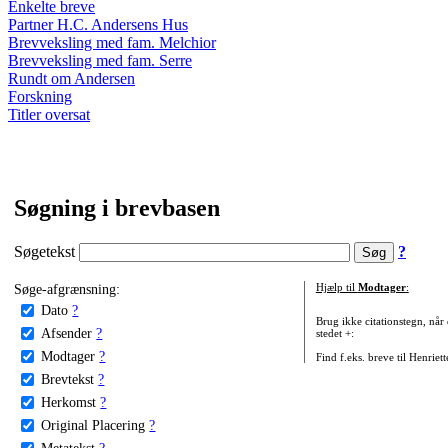
Enkelte breve
Partner H.C. Andersens Hus
Brevveksling med fam. Melchior
Brevveksling med fam. Serre
Rundt om Andersen
Forskning
Titler oversat
Søgning i brevbasen
Søgetekst
?
Søge-afgrænsning:
Hjælp til
Modtager
:
Dato
?
Brug ikke citationstegn, når
Afsender
?
stedet +:
Modtager
?
Find f.eks. breve til Henriet
Brevtekst
?
Herkomst
?
Original Placering
?
Metatekst
?