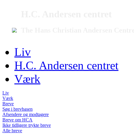
H.C. Andersen centret
The Hans Christian Andersen Centr
Liv
H.C. Andersen centret
Værk
Liv
Værk
Breve
Søg i brevbasen
Afsendere og modtagere
Breve om HCA
Ikke tidligere trykte breve
Alle breve