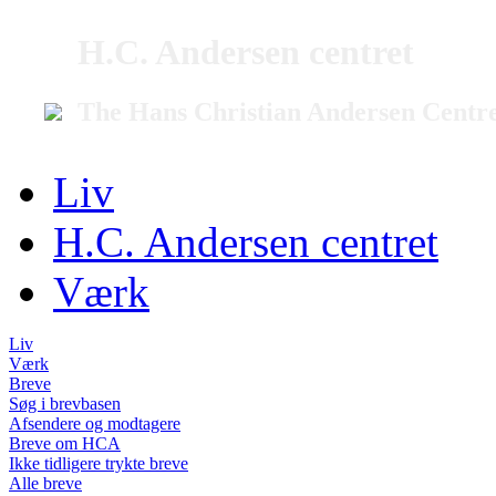
H.C. Andersen centret
The Hans Christian Andersen Centr
Liv
H.C. Andersen centret
Værk
Liv
Værk
Breve
Søg i brevbasen
Afsendere og modtagere
Breve om HCA
Ikke tidligere trykte breve
Alle breve