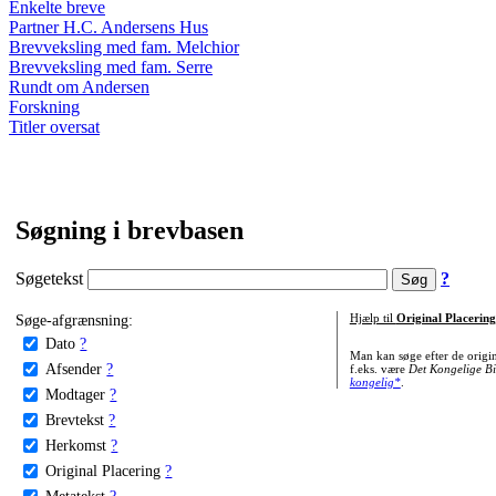
Enkelte breve
Partner H.C. Andersens Hus
Brevveksling med fam. Melchior
Brevveksling med fam. Serre
Rundt om Andersen
Forskning
Titler oversat
Søgning i brevbasen
Søgetekst
?
Søge-afgrænsning:
Hjælp til
Original Placering
Dato
?
Man kan søge efter de origi
Afsender
?
f.eks. være
Det Kongelige Bi
kongelig*
.
Modtager
?
Brevtekst
?
Herkomst
?
Original Placering
?
Metatekst
?