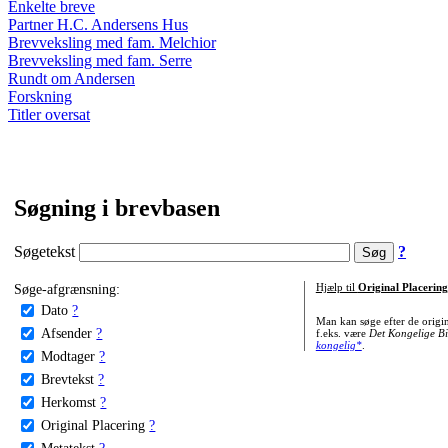
Enkelte breve
Partner H.C. Andersens Hus
Brevveksling med fam. Melchior
Brevveksling med fam. Serre
Rundt om Andersen
Forskning
Titler oversat
Søgning i brevbasen
Søgetekst
?
Søge-afgrænsning:
Hjælp til
Original Placering
Dato
?
Man kan søge efter de origi
Afsender
?
f.eks. være
Det Kongelige Bi
kongelig*
.
Modtager
?
Brevtekst
?
Herkomst
?
Original Placering
?
Metatekst
?