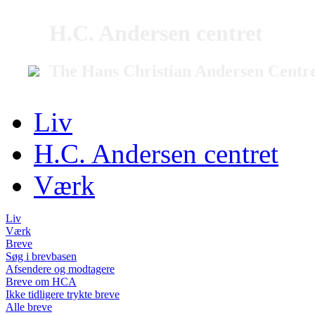
H.C. Andersen centret
The Hans Christian Andersen Centr
Liv
H.C. Andersen centret
Værk
Liv
Værk
Breve
Søg i brevbasen
Afsendere og modtagere
Breve om HCA
Ikke tidligere trykte breve
Alle breve