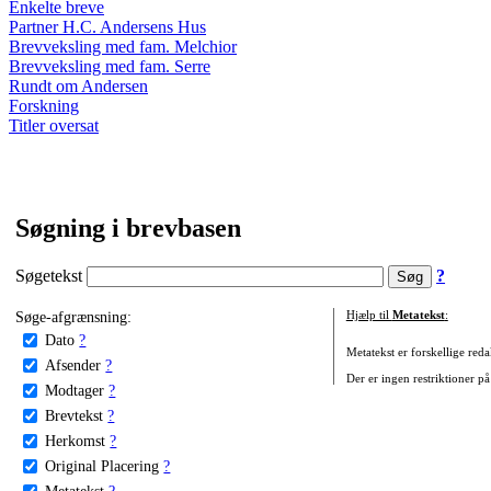
Enkelte breve
Partner H.C. Andersens Hus
Brevveksling med fam. Melchior
Brevveksling med fam. Serre
Rundt om Andersen
Forskning
Titler oversat
Søgning i brevbasen
Søgetekst
?
Søge-afgrænsning:
Hjælp til
Metatekst
:
Dato
?
Metatekst er forskellige reda
Afsender
?
Der er ingen restriktioner på
Modtager
?
Brevtekst
?
Herkomst
?
Original Placering
?
Metatekst
?