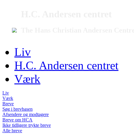
H.C. Andersen centret
The Hans Christian Andersen Centr
Liv
H.C. Andersen centret
Værk
Liv
Værk
Breve
Søg i brevbasen
Afsendere og modtagere
Breve om HCA
Ikke tidligere trykte breve
Alle breve