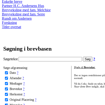
Enkelte breve
Partner H.C. Andersens Hus
Brevveksling med fam. Melchior
Brevveksling med fam. Serre
Rundt om Andersen
Forskning
Titler oversat
Søgning i brevbasen
Søgetekst
?
Søge-afgrænsning:
Hjælp til
Brevtekst
:
Dato
?
Der er ingen restriktioner p
Afsender
?
normalt.
Modtager
?
Vil du f.eks. finde en tekst,
Naar dette Brev
indgår, skal
Brevtekst
?
Herkomst
?
Original Placering
?
Metatekst
?