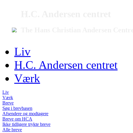
H.C. Andersen centret
The Hans Christian Andersen Centr
Liv
H.C. Andersen centret
Værk
Liv
Værk
Breve
Søg i brevbasen
Afsendere og modtagere
Breve om HCA
Ikke tidligere trykte breve
Alle breve