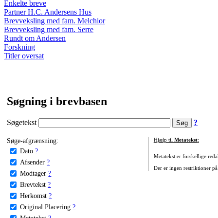
Enkelte breve
Partner H.C. Andersens Hus
Brevveksling med fam. Melchior
Brevveksling med fam. Serre
Rundt om Andersen
Forskning
Titler oversat
Søgning i brevbasen
Søgetekst
?
Søge-afgrænsning:
Hjælp til
Metatekst
:
Dato
?
Metatekst er forskellige reda
Afsender
?
Der er ingen restriktioner på
Modtager
?
Brevtekst
?
Herkomst
?
Original Placering
?
Metatekst
?