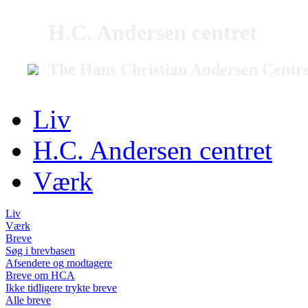
H.C. Andersen centret
The Hans Christian Andersen Centr
Liv
H.C. Andersen centret
Værk
Liv
Værk
Breve
Søg i brevbasen
Afsendere og modtagere
Breve om HCA
Ikke tidligere trykte breve
Alle breve