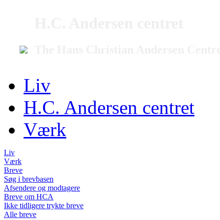
H.C. Andersen centret
The Hans Christian Andersen Centr
Liv
H.C. Andersen centret
Værk
Liv
Værk
Breve
Søg i brevbasen
Afsendere og modtagere
Breve om HCA
Ikke tidligere trykte breve
Alle breve