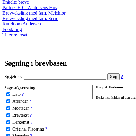
Enkelte breve
Partner H.C. Andersens Hus
Brevveksling med fam. Melchior
Brevveksling med fam. Serre
Rundt om Andersen
Forskning
Titler oversat
Søgning i brevbasen
Søgetekst
?
Søge-afgrænsning:
Hjælp til
Herkomst
:
Dato
?
Herkomst: kilden til den digi
Afsender
?
Modtager
?
Brevtekst
?
Herkomst
?
Original Placering
?
Metatekst
?