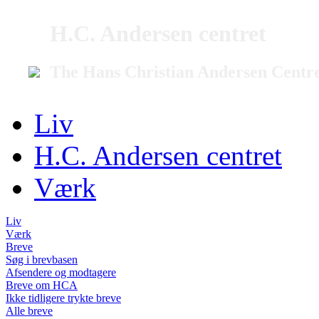
H.C. Andersen centret
The Hans Christian Andersen Centr
Liv
H.C. Andersen centret
Værk
Liv
Værk
Breve
Søg i brevbasen
Afsendere og modtagere
Breve om HCA
Ikke tidligere trykte breve
Alle breve