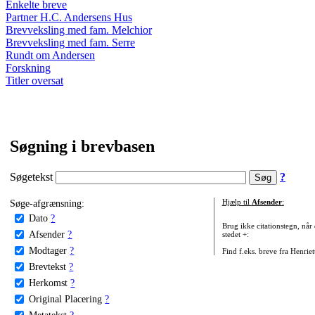
Enkelte breve
Partner H.C. Andersens Hus
Brevveksling med fam. Melchior
Brevveksling med fam. Serre
Rundt om Andersen
Forskning
Titler oversat
Søgning i brevbasen
Søgetekst
?
Søge-afgrænsning:
Hjælp til
Afsender
:
Dato
?
Brug ikke citationstegn, når
Afsender
?
stedet +:
Modtager
?
Find f.eks. breve fra Henrie
Brevtekst
?
Herkomst
?
Original Placering
?
Metatekst
?