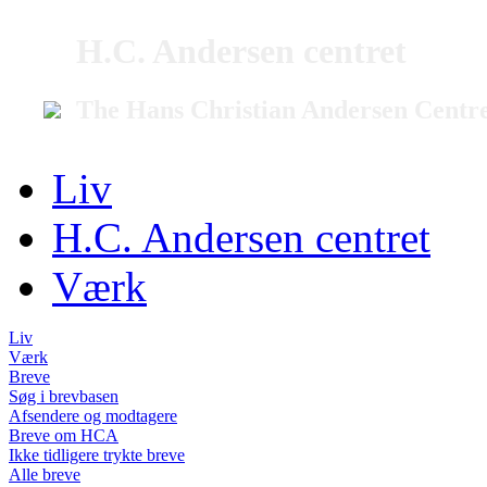
H.C. Andersen centret
The Hans Christian Andersen Centr
Liv
H.C. Andersen centret
Værk
Liv
Værk
Breve
Søg i brevbasen
Afsendere og modtagere
Breve om HCA
Ikke tidligere trykte breve
Alle breve