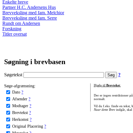
Enkelte breve
Partner H.C. Andersens Hus
Brevveksling med fam. Melchior
Brevveksling med fam. Serre
Rundt om Andersen
Forskning
Titler oversat
Søgning i brevbasen
Søgetekst
?
Søge-afgrænsning:
Hjælp til
Brevtekst
:
Dato
?
Der er ingen restriktioner p
Afsender
?
normalt.
Modtager
?
Vil du f.eks. finde en tekst,
Naar dette Brev
indgår, skal
Brevtekst
?
Herkomst
?
Original Placering
?
Metatekst
?