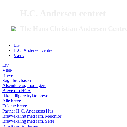
H.C. Andersen centret
The Hans Christian Andersen Centr
Liv
H.C. Andersen centret
Værk
Liv
Værk
Breve
Søg i brevbasen
Afsendere og modtagere
Breve om HCA
Ikke tidligere trykte breve
Alle breve
Enkelte breve
Partner H.C. Andersens Hus
Brevveksling med fam. Melchior
Brevveksling med fam. Serre
Rundt om Andersen