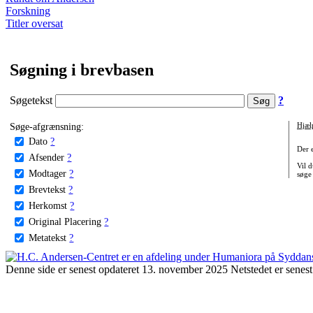
Forskning
Titler oversat
Søgning i brevbasen
Søgetekst
?
Søge-afgrænsning:
Hjæl
Dato
?
Der 
Afsender
?
Vil d
Modtager
?
søge
Brevtekst
?
Herkomst
?
Original Placering
?
Metatekst
?
Denne side er senest opdateret 13. november 2025 Netstedet er senest