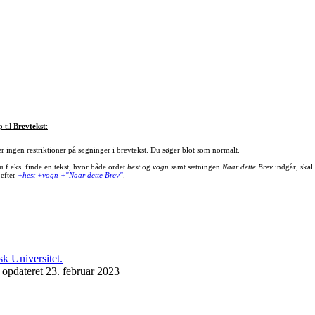
p til
Brevtekst
:
er ingen restriktioner på søgninger i brevtekst. Du søger blot som normalt.
u f.eks. finde en tekst, hvor både ordet
hest
og
vogn
samt sætningen
Naar dette Brev
indgår, skal
 efter
+hest +vogn +"Naar dette Brev"
.
 opdateret 23. februar 2023