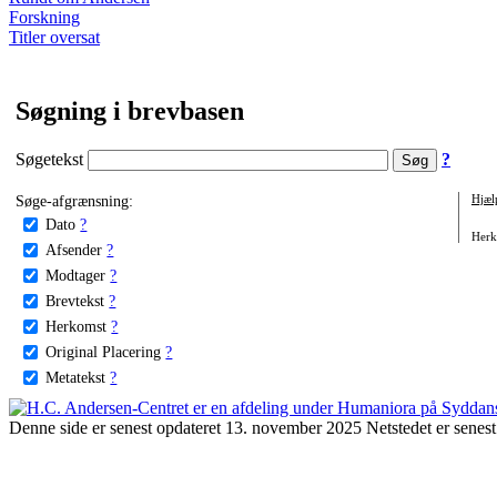
Forskning
Titler oversat
Søgning i brevbasen
Søgetekst
?
Søge-afgrænsning:
Hjæl
Dato
?
Herko
Afsender
?
Modtager
?
Brevtekst
?
Herkomst
?
Original Placering
?
Metatekst
?
Denne side er senest opdateret 13. november 2025 Netstedet er senest