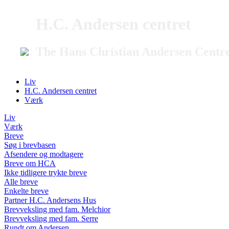
H.C. Andersen centret
The Hans Christian Andersen Centr
Liv
H.C. Andersen centret
Værk
Liv
Værk
Breve
Søg i brevbasen
Afsendere og modtagere
Breve om HCA
Ikke tidligere trykte breve
Alle breve
Enkelte breve
Partner H.C. Andersens Hus
Brevveksling med fam. Melchior
Brevveksling med fam. Serre
Rundt om Andersen