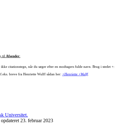
p til
Afsender
:
ikke citationstegn, når du søger efter en modtagers fulde navn. Brug i stedet +:
 f.eks. breve fra Henriette Wulff sådan her:
+Henriette +Wulff
.
 opdateret 23. februar 2023