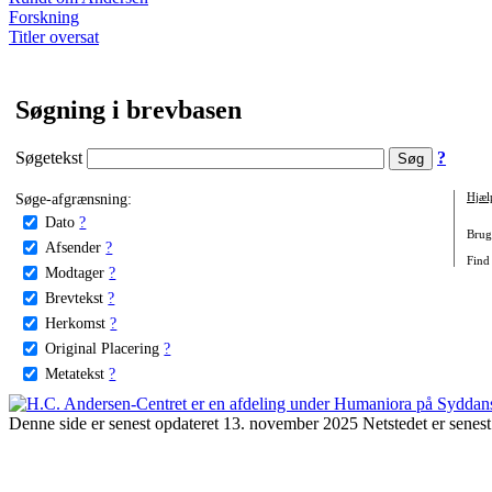
Forskning
Titler oversat
Søgning i brevbasen
Søgetekst
?
Søge-afgrænsning:
Hjæl
Dato
?
Brug 
Afsender
?
Find
Modtager
?
Brevtekst
?
Herkomst
?
Original Placering
?
Metatekst
?
Denne side er senest opdateret 13. november 2025 Netstedet er senest