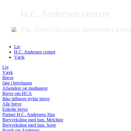
H.C. Andersen centret
The Hans Christian Andersen Centr
Liv
H.C. Andersen centret
Værk
Liv
Værk
Breve
Søg i brevbasen
Afsendere og modtagere
Breve om HCA
Ikke tidligere trykte breve
Alle breve
Enkelte breve
Partner H.C. Andersens Hus
Brevveksling med fam. Melchior
Brevveksling med fam. Serre
Rundt om Andersen